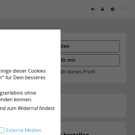
Teilen
Gefällt mir
Einige dieser Cookies
0
Personen gefällt dieses Profil
r“ für Dein besseres
ngserlebnis ohne
wenden können.
und zum Widerruf findest
Externe Medien