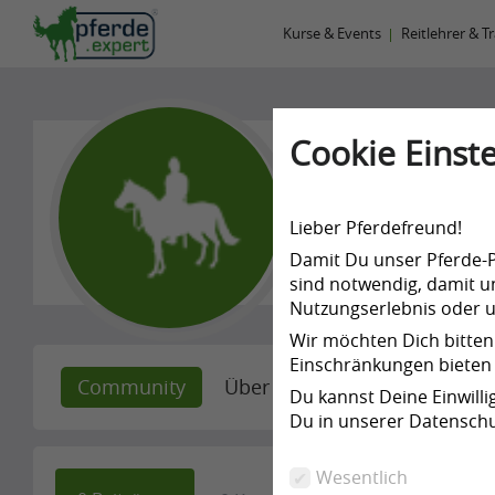
Kurse & Events
Reitlehrer & T
Cookie Einste
Claudia 
Lieber Pferdefreund!
-
Damit Du unser Pferde-Po
sind notwendig, damit un
Nutzungserlebnis oder un
Wir möchten Dich bitten
Einschränkungen bieten 
Community
Über mich
Empfehlunge
Du kannst Deine Einwill
Du in unserer Datenschu
Wesentlich