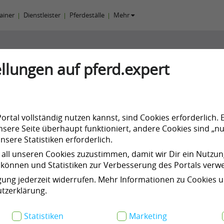
rainer
Dienstleister
Pferdeställe
Mehr
llungen auf pferd.expert
Zappe
rtal vollständig nutzen kannst, sind Cookies erforderlich. 
sere Seite überhaupt funktioniert, andere Cookies sind „nu
sere Statistiken erforderlich.
 all unseren Cookies zuzustimmen, damit wir Dir ein Nutzu
können und Statistiken zur Verbesserung des Portals ver
n
Kurse & Events
Meine Products
igung jederzeit widerrufen. Mehr Informationen zu Cookies 
tzerklärung.
Statistiken
Marketing