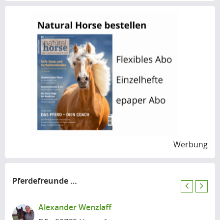
Werbung
Pferdefreunde
in der Nähe
P
N
r
e
Alexander Wenzlaff
e
x