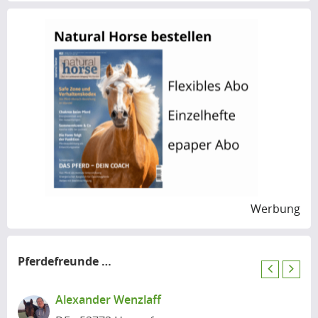
Werbung
Pferdefreunde
in der Nähe
P
N
r
e
Alexander Wenzlaff
e
x