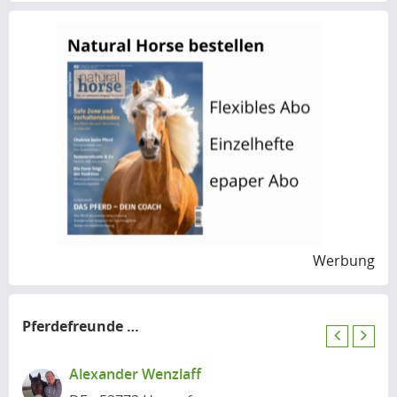
Werbung
Pferdefreunde
in der Nähe
P
N
r
e
Alexander Wenzlaff
e
x