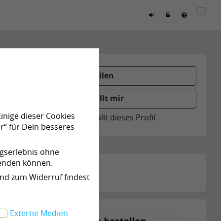
Teilen
Gefällt mir
Einige dieser Cookies
0
Personen gefällt dieses Profil
r“ für Dein besseres
ngserlebnis ohne
wenden können.
und zum Widerruf findest
Externe Medien