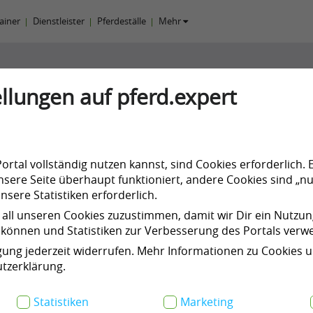
rainer
Dienstleister
Pferdeställe
Mehr
llungen auf pferd.expert
pple
rtal vollständig nutzen kannst, sind Cookies erforderlich. 
sere Seite überhaupt funktioniert, andere Cookies sind „nu
sere Statistiken erforderlich.
 all unseren Cookies zuzustimmen, damit wir Dir ein Nutzu
können und Statistiken zur Verbesserung des Portals ver
n
Kurse & Events
Meine Products
igung jederzeit widerrufen. Mehr Informationen zu Cookies 
tzerklärung.
Statistiken
Marketing