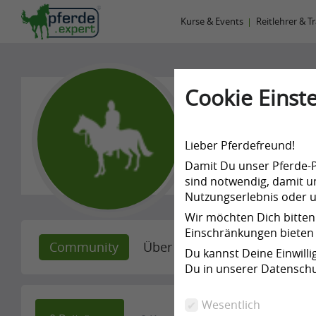
Kurse & Events
Reitlehrer & T
Cookie Einste
Amelie E
Lieber Pferdefreund!
-
Damit Du unser Pferde-Po
sind notwendig, damit un
Nutzungserlebnis oder un
Wir möchten Dich bitten
Einschränkungen bieten 
Community
Über mich
Empfehlunge
Du kannst Deine Einwill
Du in unserer Datenschu
Wesentlich