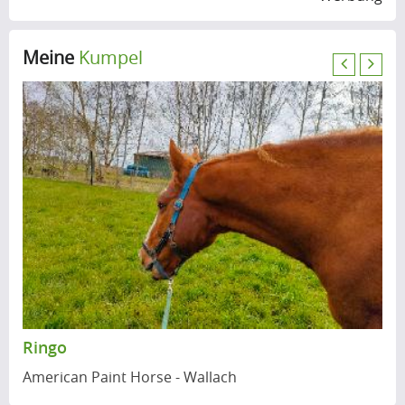
Meine
Kumpel
P
N
r
e
e
x
v
t
i
o
u
s
Ringo
American Paint Horse - Wallach