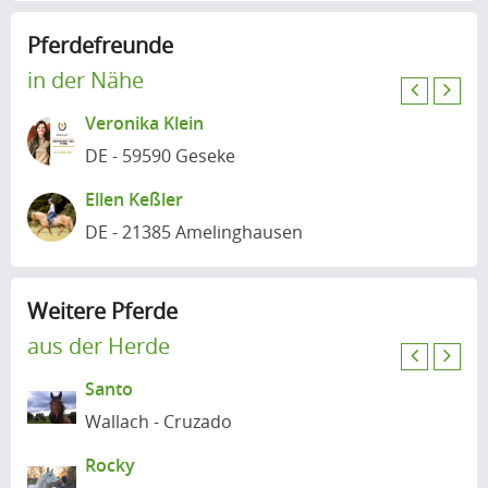
Pferdefreunde
in der Nähe
P
N
Veronika Klein
r
e
e
x
DE - 59590 Geseke
v
t
Ellen Keßler
i
DE - 21385 Amelinghausen
o
u
s
Weitere Pferde
aus der Herde
P
N
Santo
r
e
e
x
Wallach - Cruzado
v
t
Rocky
i