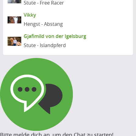
Stute - Free Racer
o
u
Vikky
s
Hengst - Abstang
Gjafimild von der Igelsburg
Stute - Islandpferd
Bitte melde dich an, um den Chat zu starten!