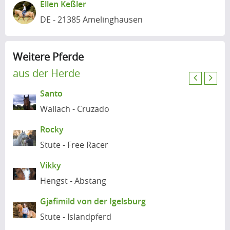
Ellen Keßler
i
DE - 21385 Amelinghausen
o
u
s
Weitere Pferde
aus der Herde
P
N
Santo
r
e
e
x
Wallach - Cruzado
v
t
Rocky
i
Stute - Free Racer
o
u
Vikky
s
Hengst - Abstang
Gjafimild von der Igelsburg
Stute - Islandpferd