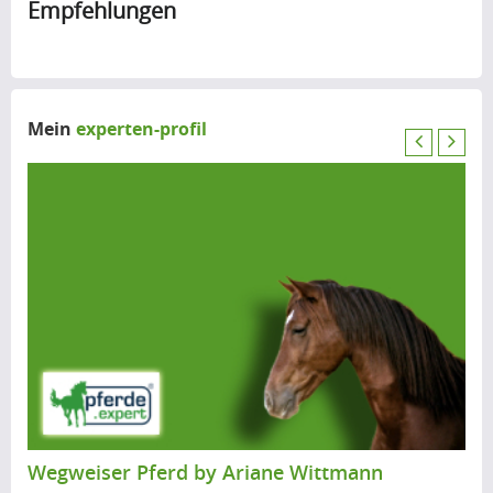
Empfehlungen
Mein
experten-profil
P
N
r
e
e
x
v
t
i
o
u
s
Wegweiser Pferd by Ariane Wittmann