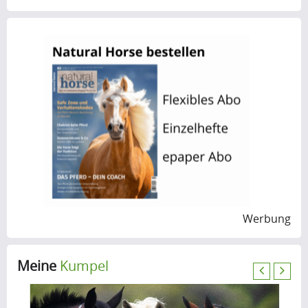
Werbung
Meine
Kumpel
P
N
r
e
e
x