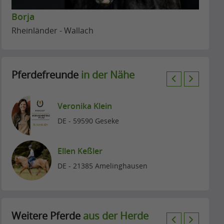
Borja
Rheinländer - Wallach
Pferdefreunde
in der Nähe
P
N
r
e
Veronika Klein
e
x
DE - 59590 Geseke
v
t
i
Ellen Keßler
o
DE - 21385 Amelinghausen
u
s
Weitere Pferde
aus der Herde
P
N