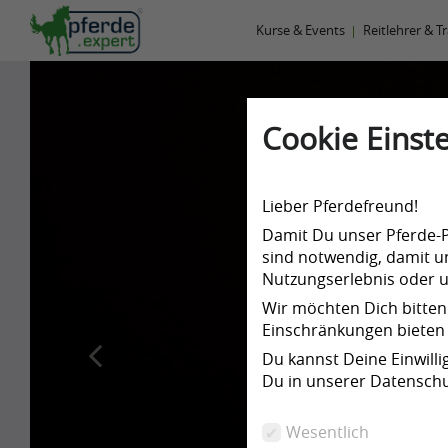
Kurse & Events
Reitlehrer & T
Cookie Einste
Lieber Pferdefreund!
Damit Du unser Pferde-Po
sind notwendig, damit un
Nutzungserlebnis oder un
Wir möchten Dich bitten
Einschränkungen bieten 
P
Du kannst Deine Einwill
r
Du in unserer Datenschu
e
Wesentlich
v