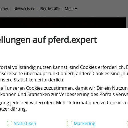
rainer
Dienstleister
Pferdeställe
Mehr
llungen auf pferd.expert
rtal vollständig nutzen kannst, sind Cookies erforderlich. 
sere Seite überhaupt funktioniert, andere Cookies sind „nu
sere Statistiken erforderlich.
 all unseren Cookies zuzustimmen, damit wir Dir ein Nutzu
können und Statistiken zur Verbesserung des Portals ver
N
igung jederzeit widerrufen. Mehr Informationen zu Cookies 
e
tzerklärung.
x
Statistiken
Marketing
t