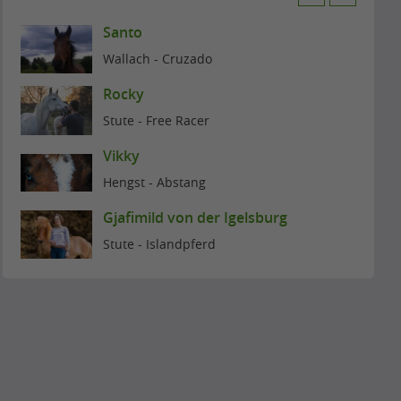
r
e
Santo
e
x
Wallach - Cruzado
v
t
Rocky
i
Stute - Free Racer
o
Vikky
u
Hengst - Abstang
s
Gjafimild von der Igelsburg
Stute - Islandpferd