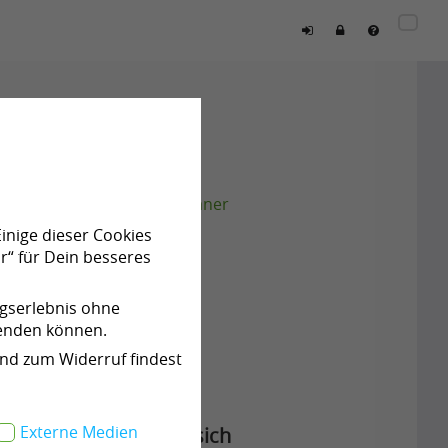
Bernstein
Turnierpferd
Rasse:
Hannoveraner
Einige dieser Cookies
Geschlecht:
Wallach
r“ für Dein besseres
Farbe:
Fuchs
ngserlebnis ohne
Stockmaß:
172 cm
wenden können.
Geboren:
27.09.2024
und zum Widerruf findest
Standort:
DE -
Externe Medien
Um mich kümmert sich